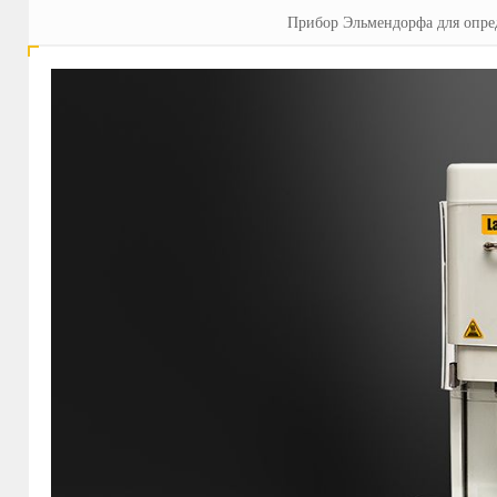
Прибор Эльмендорфа для опре