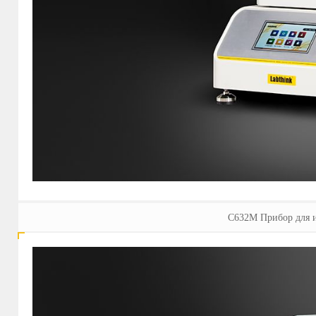
C632M Прибор для и