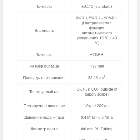
Точность
±0.1°C (standard)
0%RH, 5%RH～90%RH
(Настраиваемая
функция
Влажность
автоматического
увлажнения 15 ℃ ~ 40
℃)
Точность
±1%RH
Размер образца
Φ97 mm
2
Площадь тестирования
38.48 cm
O
, N
и CO
(outside of
2
2
2
Тестируемый газ
supply scope)
Тестируемое давление
10kpa~200kpa
Давление подачи газа
0.4 МПа~ 0.6 МПа
Диаметр порта
Φ6 mm PU Tubing