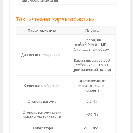
автомобильные шины
Технические характеристики
Характеристика
Пленка
0.05~50,000
3
2
cm
/m
·
24ч
·
0.1 МПа
(стандартный объем)
Диапазон тестирования
Как минимум 500,000
3
2
cm
/m
·
24ч
·
0.1МПа
(расширенный объем)
3(независимые
Количество образцов
испытательные
камеры)
Степень вакуума
0.1 Па
Степень вакуумизации
<20 Па
камеры тестирования
Температура
5°C ~ 95°C