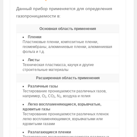
Данный прибор применяется для определения
газопроницаемости в:
Основная область применения
Пленки
Пластиковые пленки, композитные пленки,
геомембраны, алюминиевые пленки, алюминиевая
фольга и т.д.
Листы
Техническая пластмасса, каучук и другие
строительные материалы
Расширенная область применения
Различные газы
Тестирование проницаемости различных газов,
например, O
, CO
, N
, воздуха и гелия
2
2
2
Легко воспламеняющиеся, взрывчатые,
ядовитые газы
Тестирование проницаемости различных пленок
легко воспламеняющимися, взрывчатыми или
ядовитыми газами
Разлагающиеся пленки
Тестирование воздухопроницаемости различных