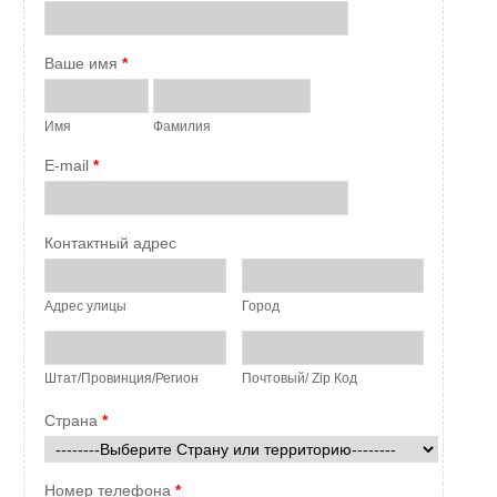
Ваше имя
*
Имя
Фамилия
E-mail
*
Контактный адрес
Адрес улицы
Город
Штат/Провинция/Регион
Почтовый/ Zip Код
Страна
*
Номер телефона
*