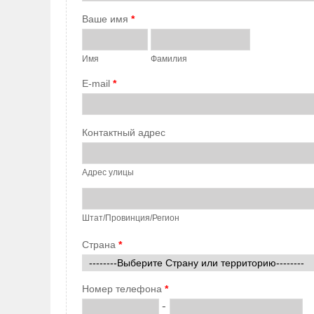
Ваше имя
*
Имя
Фамилия
E-mail
*
Контактный адрес
Адрес улицы
Штат/Провинция/Регион
Страна
*
Номер телефона
*
-