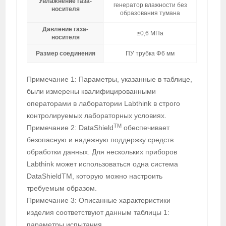
Увлажнение газа-
генератор влажности без
носителя
образования тумана
Давление газа-
≥0,6 МПа
носителя
Размер соединения
ПУ трубка Φ6 мм
Примечание 1: Параметры, указанные в таблице,
были измерены квалифицированными
операторами в лаборатории Labthink в строго
контролируемых лабораторных условиях.
TM
Примечание 2: DataShield
обеспечивает
безопасную и надежную поддержку средств
обработки данных. Для нескольких приборов
Labthink может использоваться одна система
DataShieldTM, которую можно настроить
требуемым образом.
Примечание 3: Описанные характеристики
изделия соответствуют данным таблицы 1:
параметры испытания.