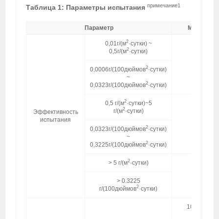
примечание1
Таблица 1: Параметры испытания
Параметр
Модель C
2
0,01г/(м
·сутки) ~
2
0,5г/(м
·сутки)
>24 час
2
0,0006г/(100дюймов
·сутки)
~
2
0,0323г/(100дюймов
·сутки)
2
0,5 г/(м
·сутки)~5
2
г/(м
·сутки)
Эффективность
испытания
12 ~ 24 ч
2
0,0323г/(100дюймов
·сутки)
~
2
0,3225г/(100дюймов
·сутки)
2
> 5 г/(м
·сутки)
≤12 час
> 0.3225
2
г/(100дюймов
·сутки)
10000/n（1
2
г/(м
·сут