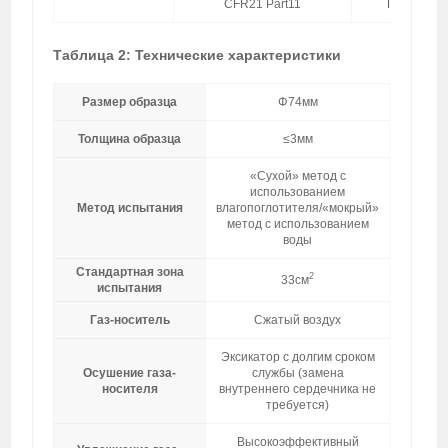
CFR21 Part11
По доп. за
Таблица 2: Технические характеристики
Размер образца
Φ74мм
Толщина образца
≤3мм
«Сухой» метод с
использованием
Метод испытания
влагопоглотителя/«мокрый»
метод с использованием
воды
Стандартная зона
2
33cм
испытания
Газ-носитель
Сжатый воздух
Эксикатор с долгим сроком
Осушение газа-
службы (замена
носителя
внутреннего сердечника не
требуется)
Высокоэффективный