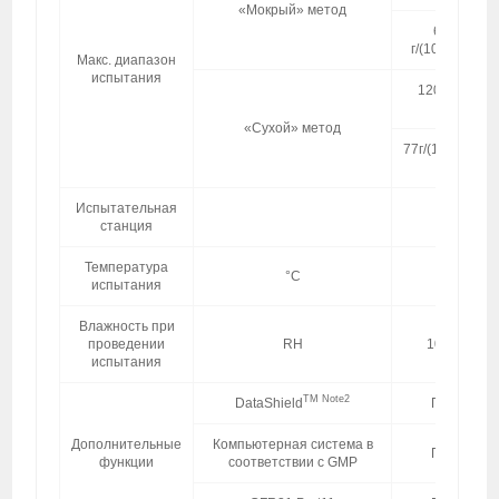
«Мокрый» метод
645/n（1-
г/(100дюймов
Макс. диапазон
испытания
2
1200г/(м
·су
образе
«Сухой» метод
77г/(100дюймо
на обра
Испытательная
12
станция
Температура
°C
20 ~ 55 ±
испытания
Влажность при
проведении
RH
10% ~ 90%
испытания
TM
Note2
DataShield
По доп. за
Дополнительные
Компьютерная система в
По доп. за
функции
соответствии с GMP